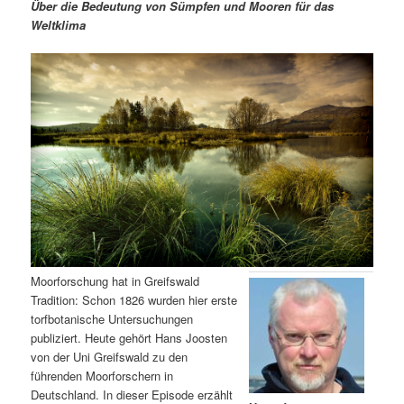
m
u
n
n
Über die Bedeutung von Sümpfen und Mooren für das
g
a
Weltklima
ä
n
e
v
n
i
r
d
g
a
e
ä
t
i
n
r
o
n
I
e
n
n
h
I
Moorforschung hat in Greifswald
Tradition: Schon 1826 wurden hier erste
a
n
torfbotanische Untersuchungen
publiziert. Heute gehört Hans Joosten
l
h
von der Uni Greifswald zu den
führenden Moorforschern in
t
a
Deutschland. In dieser Episode erzählt