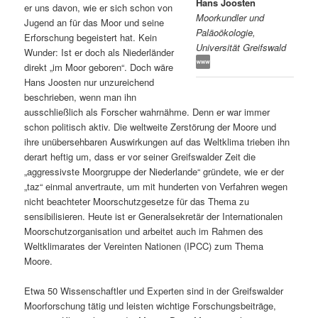
Hans Joosten
er uns davon, wie er sich schon von
Moorkundler und
s
l
Jugend an für das Moor und seine
Paläoökologie,
Erforschung begeistert hat. Kein
Universität Greifswald
p
t
Wunder: Ist er doch als Niederländer
direkt „im Moor geboren“. Doch wäre
r
s
Hans Joosten nur unzureichend
beschrieben, wenn man ihn
i
p
ausschließlich als Forscher wahrnähme. Denn er war immer
schon politisch aktiv. Die weltweite Zerstörung der Moore und
n
r
ihre unübersehbaren Auswirkungen auf das Weltklima trieben ihn
derart heftig um, dass er vor seiner Greifswalder Zeit die
g
i
„aggressivste Moorgruppe der Niederlande“ gründete, wie er der
„taz“ einmal anvertraute, um mit hunderten von Verfahren wegen
e
n
nicht beachteter Moorschutzgesetze für das Thema zu
sensibilisieren. Heute ist er Generalsekretär der Internationalen
Moorschutzorganisation und arbeitet auch im Rahmen des
n
g
Weltklimarates der Vereinten Nationen (IPCC) zum Thema
Moore.
e
Etwa 50 Wissenschaftler und Experten sind in der Greifswalder
n
Moorforschung tätig und leisten wichtige Forschungsbeiträge,