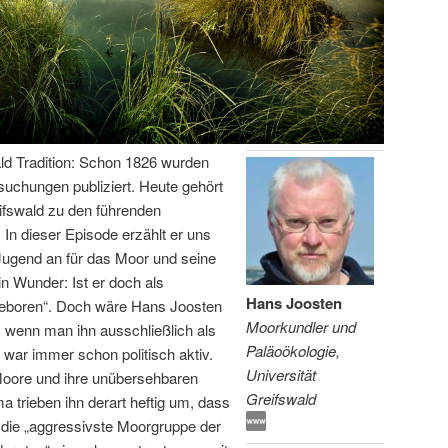
ld Tradition: Schon 1826 wurden
rsuchungen publiziert. Heute gehört
ifswald zu den führenden
In dieser Episode erzählt er uns
Jugend an für das Moor und seine
in Wunder: Ist er doch als
Hans Joosten
 geboren“. Doch wäre Hans Joosten
Moorkundler und
 wenn man ihn ausschließlich als
Paläoökologie,
ar immer schon politisch aktiv.
Universität
Moore und ihre unübersehbaren
Greifswald
 trieben ihn derart heftig um, dass
t die „aggressivste Moorgruppe der