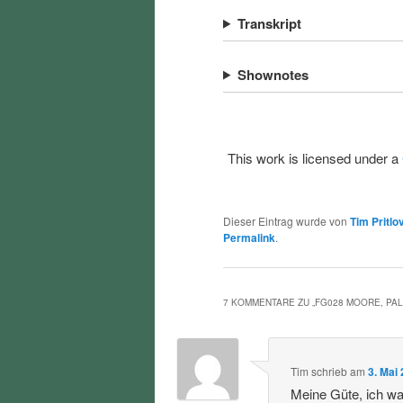
Transkript
Shownotes
This work is licensed under a
Dieser Eintrag wurde von
Tim Pritlo
Permalink
.
7 KOMMENTARE ZU „
FG028 MOORE, PAL
Tim
schrieb
am
3. Mai
Meine Güte, ich war