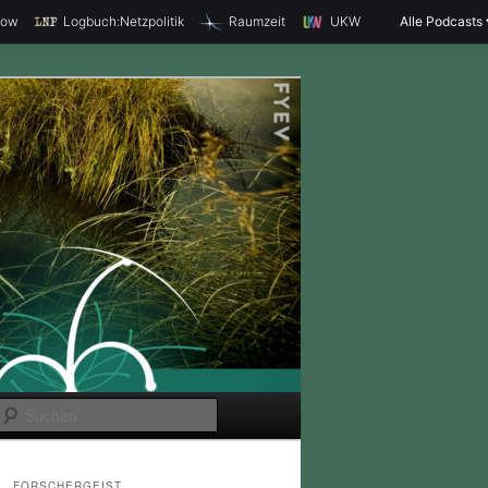
how
Logbuch:Netzpolitik
Raumzeit
UKW
Alle Podcasts
S
u
c
FORSCHERGEIST