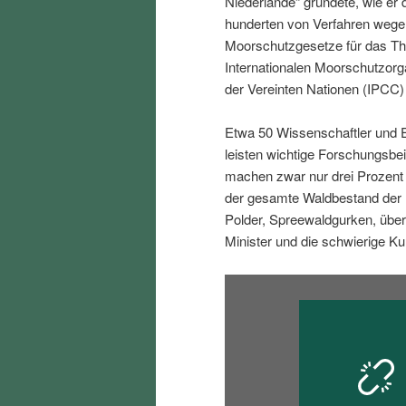
Niederlande“ gründete, wie er 
i
p
hunderten von Verfahren wegen
Moorschutzgesetze für das The
n
r
Internationalen Moorschutzorg
der Vereinten Nationen (IPC
g
i
Etwa 50 Wissenschaftler und E
e
n
leisten wichtige Forschungsbe
machen zwar nur drei Prozent
n
g
der gesamte Waldbestand der 
Polder, Spreewaldgurken, über
e
Minister und die schwierige Ku
n