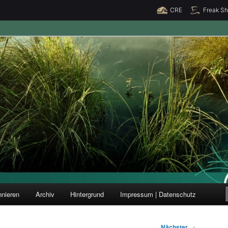
CRE
Freak S
ung und Forschung
nieren
Archiv
Hintergrund
Impressum | Datenschutz
Nächster
→