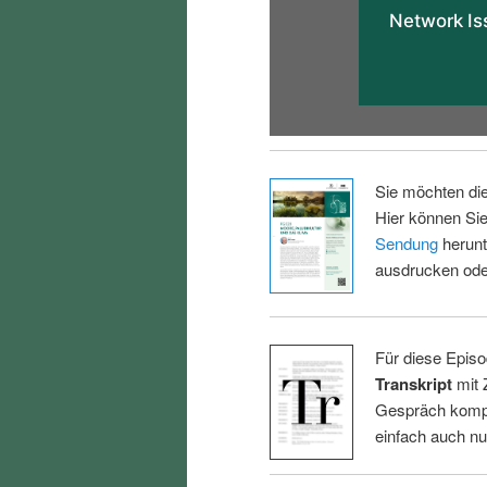
Sie möchten di
Hier können Sie
Sendung
herunt
ausdrucken oder
Für diese Episo
Transkript
mit 
Gespräch kompl
einfach auch n