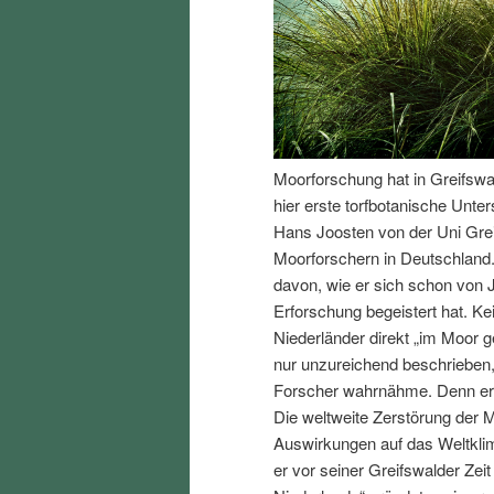
I
e
n
n
h
I
Moorforschung hat in Greifswa
a
n
hier erste torfbotanische Unte
Hans Joosten von der Uni Gre
l
h
Moorforschern in Deutschland. 
davon, wie er sich schon von 
t
a
Erforschung begeistert hat. Ke
Niederländer direkt „im Moor
s
l
nur unzureichend beschrieben,
Forscher wahrnähme. Denn er w
p
t
Die weltweite Zerstörung der 
Auswirkungen auf das Weltklima
r
s
er vor seiner Greifswalder Zei