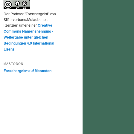
Der Podcast "Forschergeist" von
Stifterverband/Metaebene ist
lizenziert unter einer
Creative
Commons Namensnennung -
Weitergabe unter gleichen
Bedingungen 4.0 International
Lizenz
.
MASTODON
Forschergeist auf Mastodon