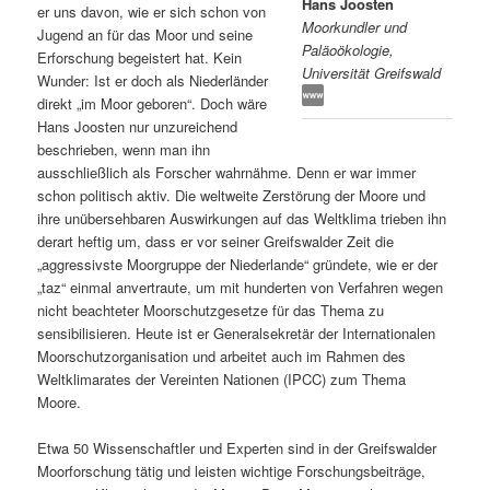
Hans Joosten
er uns davon, wie er sich schon von
Moorkundler und
s
l
Jugend an für das Moor und seine
Paläoökologie,
Erforschung begeistert hat. Kein
Universität Greifswald
p
t
Wunder: Ist er doch als Niederländer
direkt „im Moor geboren“. Doch wäre
r
s
Hans Joosten nur unzureichend
beschrieben, wenn man ihn
i
p
ausschließlich als Forscher wahrnähme. Denn er war immer
schon politisch aktiv. Die weltweite Zerstörung der Moore und
n
r
ihre unübersehbaren Auswirkungen auf das Weltklima trieben ihn
derart heftig um, dass er vor seiner Greifswalder Zeit die
g
i
„aggressivste Moorgruppe der Niederlande“ gründete, wie er der
„taz“ einmal anvertraute, um mit hunderten von Verfahren wegen
e
n
nicht beachteter Moorschutzgesetze für das Thema zu
sensibilisieren. Heute ist er Generalsekretär der Internationalen
Moorschutzorganisation und arbeitet auch im Rahmen des
n
g
Weltklimarates der Vereinten Nationen (IPCC) zum Thema
Moore.
e
Etwa 50 Wissenschaftler und Experten sind in der Greifswalder
n
Moorforschung tätig und leisten wichtige Forschungsbeiträge,