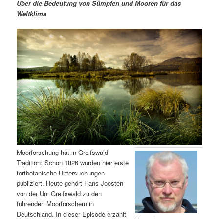
m
u
n
n
Über die Bedeutung von Sümpfen und Mooren für das
g
a
Weltklima
ä
n
e
v
n
i
r
d
g
a
e
ä
t
i
n
r
o
n
I
e
n
n
h
I
Moorforschung hat in Greifswald
Tradition: Schon 1826 wurden hier erste
a
n
torfbotanische Untersuchungen
publiziert. Heute gehört Hans Joosten
l
h
von der Uni Greifswald zu den
führenden Moorforschern in
t
a
Deutschland. In dieser Episode erzählt