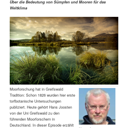
m
u
n
n
Über die Bedeutung von Sümpfen und Mooren für das
g
a
Weltklima
ä
n
e
v
n
i
r
d
g
a
e
ä
t
i
n
r
o
n
I
e
n
n
h
I
Moorforschung hat in Greifswald
Tradition: Schon 1826 wurden hier erste
a
n
torfbotanische Untersuchungen
publiziert. Heute gehört Hans Joosten
l
h
von der Uni Greifswald zu den
führenden Moorforschern in
t
a
Deutschland. In dieser Episode erzählt