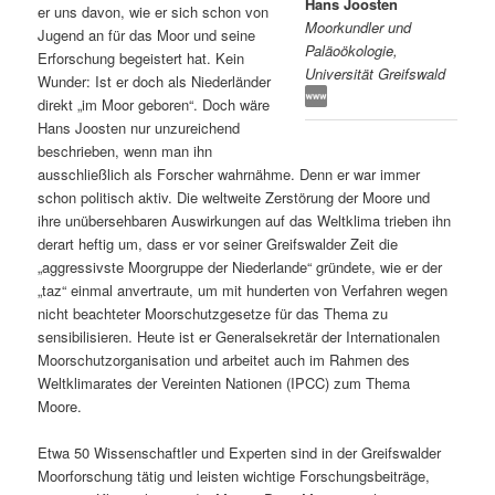
Hans Joosten
er uns davon, wie er sich schon von
Moorkundler und
s
l
Jugend an für das Moor und seine
Paläoökologie,
Erforschung begeistert hat. Kein
Universität Greifswald
p
t
Wunder: Ist er doch als Niederländer
direkt „im Moor geboren“. Doch wäre
r
s
Hans Joosten nur unzureichend
beschrieben, wenn man ihn
i
p
ausschließlich als Forscher wahrnähme. Denn er war immer
schon politisch aktiv. Die weltweite Zerstörung der Moore und
n
r
ihre unübersehbaren Auswirkungen auf das Weltklima trieben ihn
derart heftig um, dass er vor seiner Greifswalder Zeit die
g
i
„aggressivste Moorgruppe der Niederlande“ gründete, wie er der
„taz“ einmal anvertraute, um mit hunderten von Verfahren wegen
e
n
nicht beachteter Moorschutzgesetze für das Thema zu
sensibilisieren. Heute ist er Generalsekretär der Internationalen
Moorschutzorganisation und arbeitet auch im Rahmen des
n
g
Weltklimarates der Vereinten Nationen (IPCC) zum Thema
Moore.
e
Etwa 50 Wissenschaftler und Experten sind in der Greifswalder
n
Moorforschung tätig und leisten wichtige Forschungsbeiträge,