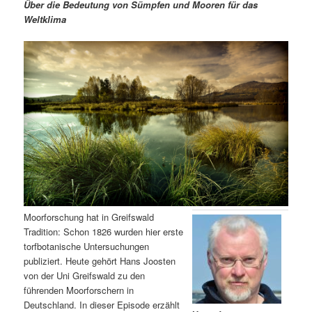
m
u
n
n
Über die Bedeutung von Sümpfen und Mooren für das
g
a
Weltklima
ä
n
e
v
n
i
r
d
g
a
e
ä
t
i
n
r
o
n
I
e
n
n
h
I
Moorforschung hat in Greifswald
Tradition: Schon 1826 wurden hier erste
a
n
torfbotanische Untersuchungen
publiziert. Heute gehört Hans Joosten
l
h
von der Uni Greifswald zu den
führenden Moorforschern in
t
a
Deutschland. In dieser Episode erzählt