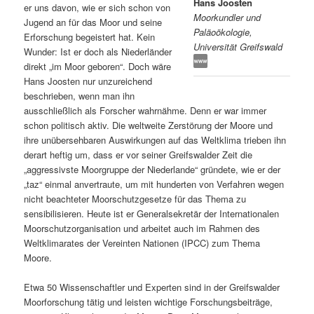
Hans Joosten
er uns davon, wie er sich schon von
Moorkundler und
s
l
Jugend an für das Moor und seine
Paläoökologie,
Erforschung begeistert hat. Kein
Universität Greifswald
p
t
Wunder: Ist er doch als Niederländer
direkt „im Moor geboren“. Doch wäre
r
s
Hans Joosten nur unzureichend
beschrieben, wenn man ihn
i
p
ausschließlich als Forscher wahrnähme. Denn er war immer
schon politisch aktiv. Die weltweite Zerstörung der Moore und
n
r
ihre unübersehbaren Auswirkungen auf das Weltklima trieben ihn
derart heftig um, dass er vor seiner Greifswalder Zeit die
g
i
„aggressivste Moorgruppe der Niederlande“ gründete, wie er der
„taz“ einmal anvertraute, um mit hunderten von Verfahren wegen
e
n
nicht beachteter Moorschutzgesetze für das Thema zu
sensibilisieren. Heute ist er Generalsekretär der Internationalen
Moorschutzorganisation und arbeitet auch im Rahmen des
n
g
Weltklimarates der Vereinten Nationen (IPCC) zum Thema
Moore.
e
Etwa 50 Wissenschaftler und Experten sind in der Greifswalder
n
Moorforschung tätig und leisten wichtige Forschungsbeiträge,