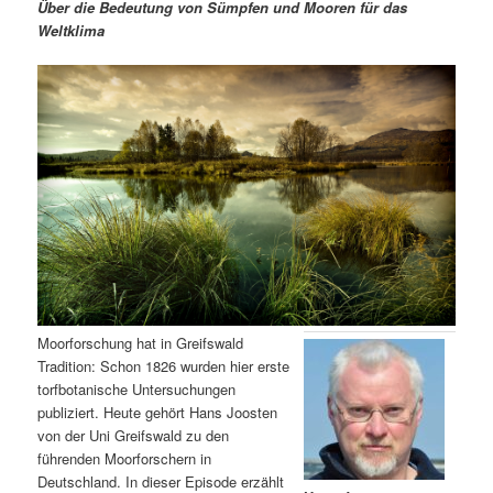
m
u
n
n
Über die Bedeutung von Sümpfen und Mooren für das
g
a
Weltklima
ä
n
e
v
n
i
r
d
g
a
e
ä
t
i
n
r
o
n
I
e
n
n
h
I
Moorforschung hat in Greifswald
Tradition: Schon 1826 wurden hier erste
a
n
torfbotanische Untersuchungen
publiziert. Heute gehört Hans Joosten
l
h
von der Uni Greifswald zu den
führenden Moorforschern in
t
a
Deutschland. In dieser Episode erzählt