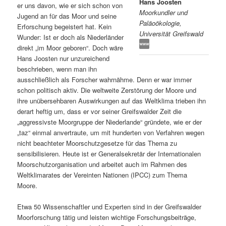
Hans Joosten
er uns davon, wie er sich schon von
Moorkundler und
s
l
Jugend an für das Moor und seine
Paläoökologie,
Erforschung begeistert hat. Kein
Universität Greifswald
p
t
Wunder: Ist er doch als Niederländer
direkt „im Moor geboren“. Doch wäre
r
s
Hans Joosten nur unzureichend
beschrieben, wenn man ihn
i
p
ausschließlich als Forscher wahrnähme. Denn er war immer
schon politisch aktiv. Die weltweite Zerstörung der Moore und
n
r
ihre unübersehbaren Auswirkungen auf das Weltklima trieben ihn
derart heftig um, dass er vor seiner Greifswalder Zeit die
g
i
„aggressivste Moorgruppe der Niederlande“ gründete, wie er der
„taz“ einmal anvertraute, um mit hunderten von Verfahren wegen
e
n
nicht beachteter Moorschutzgesetze für das Thema zu
sensibilisieren. Heute ist er Generalsekretär der Internationalen
Moorschutzorganisation und arbeitet auch im Rahmen des
n
g
Weltklimarates der Vereinten Nationen (IPCC) zum Thema
Moore.
e
Etwa 50 Wissenschaftler und Experten sind in der Greifswalder
n
Moorforschung tätig und leisten wichtige Forschungsbeiträge,