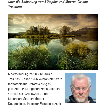
m
u
n
n
Über die Bedeutung von Sümpfen und Mooren für das
g
a
Weltklima
ä
n
e
v
n
i
r
d
g
a
e
ä
t
i
n
r
o
n
I
e
n
n
h
I
Moorforschung hat in Greifswald
Tradition: Schon 1826 wurden hier erste
a
n
torfbotanische Untersuchungen
publiziert. Heute gehört Hans Joosten
l
h
von der Uni Greifswald zu den
führenden Moorforschern in
t
a
Deutschland. In dieser Episode erzählt