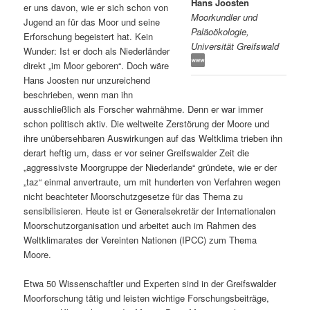
Hans Joosten
er uns davon, wie er sich schon von
Moorkundler und
s
l
Jugend an für das Moor und seine
Paläoökologie,
Erforschung begeistert hat. Kein
Universität Greifswald
p
t
Wunder: Ist er doch als Niederländer
direkt „im Moor geboren“. Doch wäre
r
s
Hans Joosten nur unzureichend
beschrieben, wenn man ihn
i
p
ausschließlich als Forscher wahrnähme. Denn er war immer
schon politisch aktiv. Die weltweite Zerstörung der Moore und
n
r
ihre unübersehbaren Auswirkungen auf das Weltklima trieben ihn
derart heftig um, dass er vor seiner Greifswalder Zeit die
g
i
„aggressivste Moorgruppe der Niederlande“ gründete, wie er der
„taz“ einmal anvertraute, um mit hunderten von Verfahren wegen
e
n
nicht beachteter Moorschutzgesetze für das Thema zu
sensibilisieren. Heute ist er Generalsekretär der Internationalen
Moorschutzorganisation und arbeitet auch im Rahmen des
n
g
Weltklimarates der Vereinten Nationen (IPCC) zum Thema
Moore.
e
Etwa 50 Wissenschaftler und Experten sind in der Greifswalder
n
Moorforschung tätig und leisten wichtige Forschungsbeiträge,